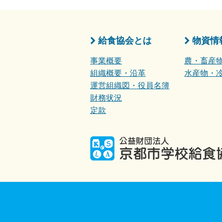
給食協会とは
物資情
事業概要
農・畜産
組織概要・沿革
水産物・
運営組織図・役員名簿
財務状況
定款