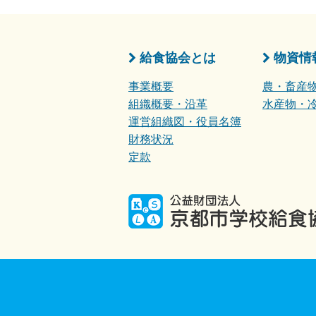
給食協会とは
物資情
事業概要
農・畜産
組織概要・沿革
水産物・
運営組織図・役員名簿
財務状況
定款