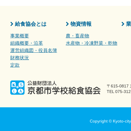
給食協会とは
物資情報
事業概要
農・畜産物
組織概要・沿革
水産物・冷凍野菜・乾物
運営組織図・役員名簿
財務状況
定款
〒615-08
TEL 075-312
Copyright © Kyoto-city